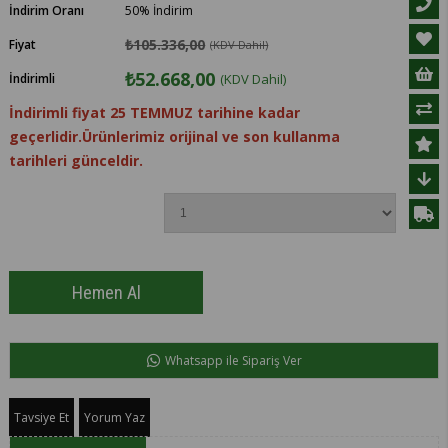
İndirim Oranı
50
%
İndirim
₺105.336,00
Fiyat
(KDV Dahil)
₺52.668,00
İndirimli
(KDV Dahil)
İndirimli fiyat 25 TEMMUZ tarihine kadar
geçerlidir.Ürünlerimiz orijinal ve son kullanma
tarihleri günceldir.
Whatsapp ile Sipariş Ver
Tavsiye Et
Yorum Yaz