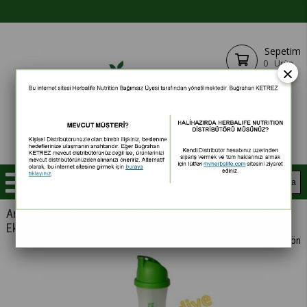
Sepetim
0
Ürün
×
Anasayfa
Kilo Kontrol Setleri
Aşağı Kontrol
Ekonomik Set
< < Önceki Sayfaya Dön