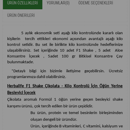
ÜRÜN ÖZELLIKLERI
YORUMLAR
(0)
ÖDEME SEÇENEKLERI
ÜRÜN ÖNERILERI
5 aylık ekonomik seti aşağı kilo kontrolünde kararlı olan
kişilerin tercih ettikleri ekonomi açısından avantajlı aşağı kilo
kontrol setidir. Bu set ile birlikte kilo kontrolünde hedeflerinize
ulaşabilirsiniz. Set içeriğinde 10 adet F1 Shake , 5 adet Aloe
Konsantre İçecek , 5adet 100 gr Bitkisel Konsantre Çay
bulunmaktadır.
*Detaylı bilgi için bizimle iletişime geçebilirsin. Ücretsiz
programlarımıza dahil olabilirsiniz.
Herbalife F1 Shake Çikolata - Kilo Kontrolü İçin Öğün Yerine
Besleyici İçecek
Çikolata aromalı Formül 1 öğün yerine geçen besleyici shake
karışımı ürünü, çok tercih edilen bir ürün çeşididir.
Bu ürün, protein ve temel besinlerin birleşiminden
oluşan dengeli bir üründür.
Ürün, içeriğinde B vitaminleri, C vitamini, kalsiyum ve