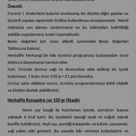
Önemli:
Formül 1 Shake'lerin kalorisi sınırlanmış bir diyette diğer gıdalar ve
düzenli yapılan egzersizle birlikte kullanılması amaçlanmıştır. Yeterli
miktarda sıvı alımını sürdürmeniz ve bu talimatları belirtildiği
şekilde uygulamanız önem taşımaktadır.
Besin değerleri için ürün etiketi üzerindeki Besin Değerleri
Tablosuna bakınız.
Herbalife herhangi bir kilo kontrol programına başlamadan önce
doktora danışmanızı tavsiye eder.
Not: Üründe domuz yağı ve domuzdan elde edilmiş bir içerik
bulunmaz. 1 kutu ürün 550 g = 21 porsiyondur.
Ürünü satın aldıktan sonra, ücretsiz programlarımıza dahil olabilir
ve bizden destek alabilirsiniz.
Herbalife Konsantre çay 100 gr (Klasik)
Yarım çay kaşığı ile hazırlanan içecek, porsiyon başına
yaklaşık 6 kcal içerir. Bu tazeleyici içeceği sıcak ve soğuk olarak
keyifle içebilirsiniz. Yeşil çay, içerdiği Kateşinler ve kafein sayesinde,
yağ yakıcı etki gösterir. Bu sayede kilo vermeyi kolaylaştırır ve