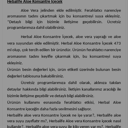
Hebalife Aloe Konsantre İçecek
Aloe Vera jelinden elde edilmiştir. Ferahlatıcı narenciye
aromasının tadını çıkartmak için bu konsantreyi suya ekleyiniz.
*Detaylı bilgi için bizimle iletişime geçebilirsin. Ücretsiz
programlarımıza dahil olabilirsiniz.
Herbal Aloe Konsantre İçecek, aloe vera yaprağı ve aloe
vera suyundan elde edilmiştir. Herbal Aloe Konsantre İçecek 473
ml olup, çok tercih edilen bir üründür. Ürünün ferahlatıcı narenciye
aromasının tadını keyifle çıkarmak için, bu konsantreyi suya
ekleyiniz.
Ürünün besin değerleri için, ürün etiketi üzerinde bulunan besin
değerleri tablosuna bakabilirsiniz.
Ücretsiz programlarımıza dahil olarak, aklınıza takılan
detaylar hakkında bilgi alabilirsiniz. İletişim kanallarımız aracılığı ile
bizimle iletişime geçebilir ve detaylı bilgi alabilirsiniz.
Ürünün kullanımı esnasında ferahlatıcı etkisi, Herbal Aloe
Konsantre içeceğin daha fazla sevilmesini sağlıyor.
Herbalife aloe vera Konsantre İçecek ne işe yarar?, Herbalife aloe
vera suyu zayıflatır mı?, Herbalife Aloe vera Konsantre içecek nasıl
kullanılır?, Herbalife aloe vera suyu ile kilo veren var mı?, Herbalife