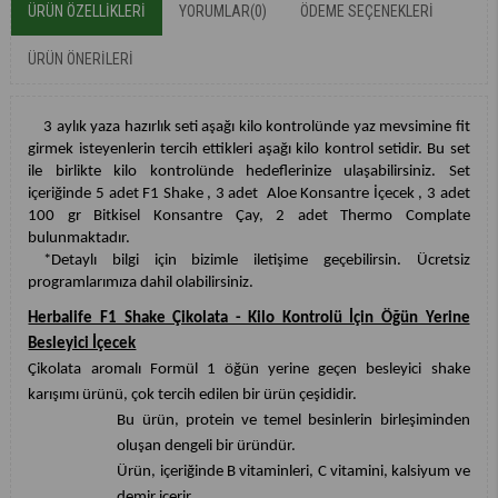
ÜRÜN ÖZELLIKLERI
YORUMLAR
(0)
ÖDEME SEÇENEKLERI
ÜRÜN ÖNERILERI
3 aylık yaza hazırlık seti aşağı kilo kontrolünde yaz mevsimine fit
girmek isteyenlerin tercih ettikleri aşağı kilo kontrol setidir. Bu set
ile birlikte kilo kontrolünde hedeflerinize ulaşabilirsiniz. Set
içeriğinde 5 adet F1 Shake , 3 adet Aloe Konsantre İçecek , 3 adet
100 gr Bitkisel Konsantre Çay, 2 adet Thermo Complate
bulunmaktadır.
*Detaylı bilgi için bizimle iletişime geçebilirsin. Ücretsiz
programlarımıza dahil olabilirsiniz.
Herbalife F1 Shake Çikolata - Kilo Kontrolü İçin Öğün Yerine
Besleyici İçecek
Çikolata aromalı Formül 1 öğün yerine geçen besleyici shake
karışımı ürünü, çok tercih edilen bir ürün çeşididir.
Bu ürün, protein ve temel besinlerin birleşiminden
oluşan dengeli bir üründür.
Ürün, içeriğinde B vitaminleri, C vitamini, kalsiyum ve
demir içerir.