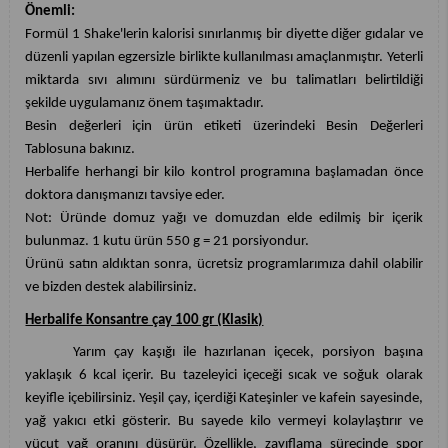
Önemli:
Formül 1 Shake'lerin kalorisi sınırlanmış bir diyette diğer gıdalar ve
düzenli yapılan egzersizle birlikte kullanılması amaçlanmıştır. Yeterli
miktarda sıvı alımını sürdürmeniz ve bu talimatları belirtildiği
şekilde uygulamanız önem taşımaktadır.
Besin değerleri için ürün etiketi üzerindeki Besin Değerleri
Tablosuna bakınız.
Herbalife herhangi bir kilo kontrol programına başlamadan önce
doktora danışmanızı tavsiye eder.
Not: Üründe domuz yağı ve domuzdan elde edilmiş bir içerik
bulunmaz. 1 kutu ürün 550 g = 21 porsiyondur.
Ürünü satın aldıktan sonra, ücretsiz programlarımıza dahil olabilir
ve bizden destek alabilirsiniz.
Herbalife Konsantre çay 100 gr (Klasik)
Yarım çay kaşığı ile hazırlanan içecek, porsiyon başına
yaklaşık 6 kcal içerir. Bu tazeleyici içeceği sıcak ve soğuk olarak
keyifle içebilirsiniz. Yeşil çay, içerdiği Kateşinler ve kafein sayesinde,
yağ yakıcı etki gösterir. Bu sayede kilo vermeyi kolaylaştırır ve
vücut yağ oranını düşürür. Özellikle, zayıflama sürecinde spor