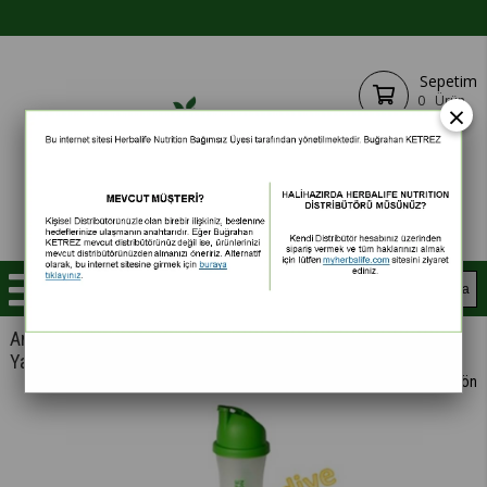
Sepetim
0
Ürün
×
Anasayfa
Kilo Kontrol Setleri
Aşağı Kontrol
Yaza Hazırlık Seti (3 Aylık)
< < Önceki Sayfaya Dön