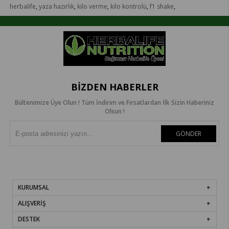
herbalife
,
yaza hazırlık
,
kilo verme
,
kilo kontrolü
,
f1 shake
,
BIZDEN HABERLER
Bültenimize Üye Olun ! Tüm İndirim ve Fırsatlardan İlk Sizin Haberiniz
Olsun !
GÖNDER
KURUMSAL
ALIŞVERİŞ
DESTEK