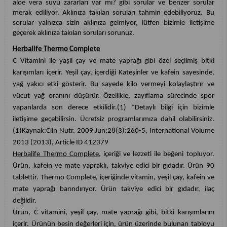
aloe vera suyu zararları var mı? gibi sorular ve benzer sorular
merak ediliyor. Aklınıza takılan soruları tahmin edebiliyoruz. Bu
sorular yalnızca sizin aklınıza gelmiyor, lütfen bizimle iletişime
geçerek aklınıza takılan soruları sorunuz.
Herbalife Thermo Complete
C Vitamini ile yaşil çay ve mate yaprağı gibi özel seçilmiş bitki
karışımları içerir. Yeşil çay, içerdiği Kateşinler ve kafein sayesinde,
yağ yakıcı etki gösterir. Bu sayede kilo vermeyi kolaylaştırır ve
vücut yağ oranını düşürür. Özellikle, zayıflama sürecinde spor
yapanlarda son derece etkilidir.(1) *Detaylı bilgi için bizimle
iletişime geçebilirsin. Ücretsiz programlarımıza dahil olabilirsiniz.
(1)Kaynak:Clin Nutr. 2009 Jun;28(3):260-5, International Volume
2013 (2013), Article ID 412379
Herbalife Thermo Complete
, içeriği ve lezzeti ile beğeni topluyor.
Ürün, kafein ve mate yapraklı, takviye edici bir gıdadır. Ürün 90
tablettir. Thermo Complete, içeriğinde vitamin, yeşil çay, kafein ve
mate yaprağı barındırıyor. Ürün takviye edici bir gıdadır, ilaç
değildir.
Ürün, C vitamini, yeşil çay, mate yaprağı gibi, bitki karışımlarını
içerir. Ürünün besin değerleri için, ürün üzerinde bulunan tabloyu