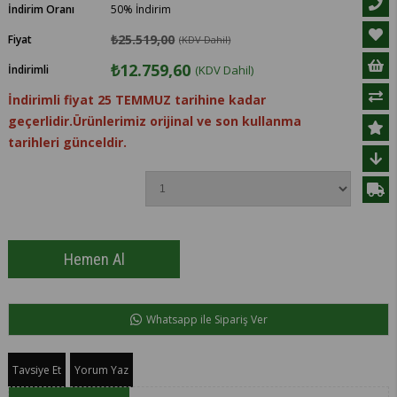
İndirim Oranı
50
%
İndirim
₺25.519,00
Fiyat
(KDV Dahil)
₺12.759,60
İndirimli
(KDV Dahil)
İndirimli fiyat 25 TEMMUZ tarihine kadar
geçerlidir.Ürünlerimiz orijinal ve son kullanma
tarihleri günceldir.
Whatsapp ile Sipariş Ver
Tavsiye Et
Yorum Yaz